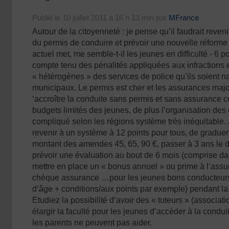
Publié le 10 juillet 2011 à 16 h 13 min par
MFrance
Autour de la citoyenneté : je pense qu’il faudrait reven
du permis de conduire et prévoir une nouvelle réforme 
actuel met, me semble-t-il les jeunes en difficulté - 6 po
compte tenu des pénalités appliquées aux infractions 
« hétérogènes » des services de police qu’ils soient n
municipaux. Le permis est cher et les assurances major
‘accroître la conduite sans permis et sans assurance 
budgets limités des jeunes, de plus l’organisation des
compliqué selon les régions système très inéquitable.
revenir à un système à 12 points pour tous, de graduer 
montant des amendes 45, 65, 90 €, passer à 3 ans le d
prévoir une évaluation au bout de 6 mois (comprise dan
mettre en place un « bonus annuel » ou prime à l’ass
chèque assurance …pour les jeunes bons conducteurs (
d’âge + conditions/aux points par exemple) pendant la
Etudiez la possibilité d’avoir des « tuteurs » (associati
élargir la faculté pour les jeunes d’accéder à la con
les parents ne peuvent pas aider.