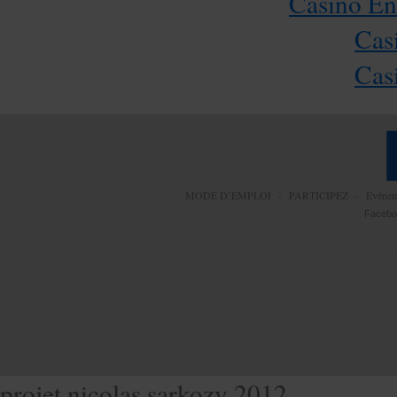
Casino En
Cas
Cas
MODE D’EMPLOI
-
PARTICIPEZ
-
Evéne
Facebo
projet nicolas sarkozy 2012