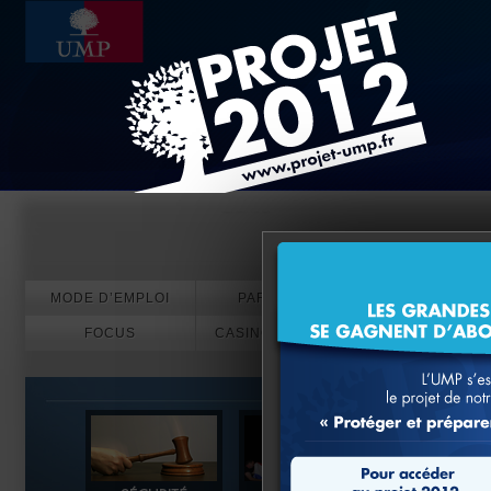
Evénements
MODE D’EMPLOI
PARTICIPEZ
FOCUS
CASINO EN LIGNE
PARIS SPORT
CRYPTO