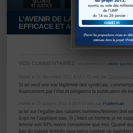
L’AVENIR DE LA DÉMOCRATIE SO
EFFICACE ET APAISÉ
VOS COMMENTAIRES
88 commentaire(s) |
Afficher tous les
Publié le 26 décembre 2011 à 13 h 42 min par
Christophe 
Si on veut une vrai légitimité des syndicats, commenço
financement par l’état et obligeons la publication de 
Publié le 25 octobre 2011 à 20 h 43 min par
Polderman
la loi sur l’egalite des salaires hommes/femmes doit et
à qui ne l’applique pas. Si j’étais un homme je ne sup
femme soit 30% moins considérée que moi. Quand donc
bas du salaire feminin sera perçu comme un maintien 