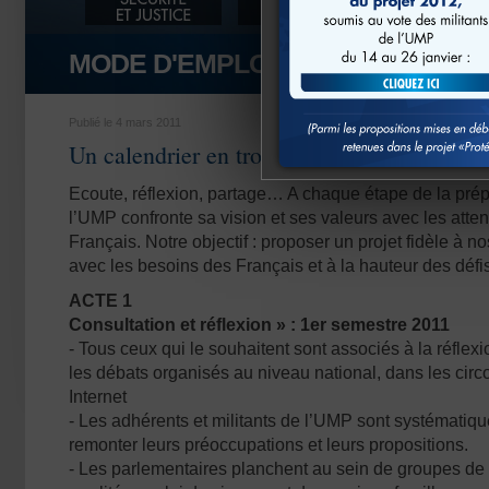
MODE D'EMPLOI
Publié le 4 mars 2011
Un calendrier en trois actes
Ecoute, réflexion, partage… A chaque étape de la prépa
l’UMP confronte sa vision et ses valeurs avec les atte
Français. Notre objectif : proposer un projet fidèle à n
avec les besoins des Français et à la hauteur des défi
ACTE 1
Consultation et réflexion » : 1er semestre 2011
- Tous ceux qui le souhaitent sont associés à la réflex
les débats organisés au niveau national, dans les circo
Internet
- Les adhérents et militants de l’UMP sont systématiqu
remonter leurs préoccupations et leurs propositions.
- Les parlementaires planchent au sein de groupes de t