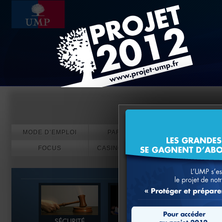
Evénements
MODE D’EMPLOI
PARTICIPEZ
FOCUS
CASINO EN LIGNE
PARIS SPORT
CRYPTO