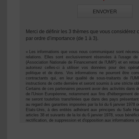
Merci de définir les 3 thèmes que vous considérez 
par ordre d'importance (de 1 à 3).
« Les informations que vous nous communiquez sont nécessai
relations. Elles sont exclusivement réservées à l'usage 
(Association Nationale de Financement de l'UMP) et en retour
autorisez celles-ci à utiliser vos données pour des opér
politique et de dons. Vos informations ne pourront être co
contractants qui, en leur qualité de sous-traitants de l'UM
instructions de cette dernière et seront soumis à une stricte obl
Certains de ces partenaires peuvent avoir des activités dans 
de l'Union Européenne, notamment aux fins d'hébergement d
ne seront toutefois transférées que dans des pays présentant
au regard des garanties imposées par la loi du 6 janvier 1978 o
Etats-Unis, à des entités adhérant aux principes du Safe Har
articles 38 et suivants de la loi du 6 janvier 1978, vous bénéfic
rectification, de suppression et d'opposition aux informations 