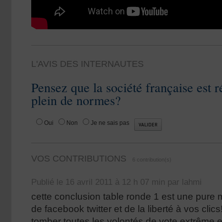
L'AVIS DES INTERNAUTES
Pensez que la société française est r
plein de normes?
Oui
Non
Je ne sais pas
VOS CONTRIBUTIONS
6 contribution(s)
Publié le 16 avril 2011 à 12 h 07 min par lahmi
cette conclusion table ronde 1 est une pure m
de facebook twitter et de la liberté à vos clics
tomber toutes les volontés de vote extrême e