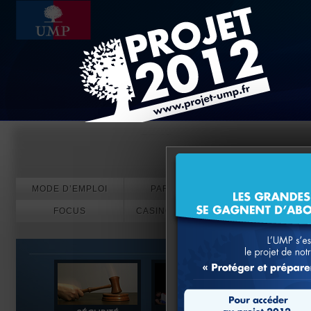
Evénements
MODE D’EMPLOI
PARTICIPEZ
FOCUS
CASINO EN LIGNE
PARIS SPORT
CRYPTO