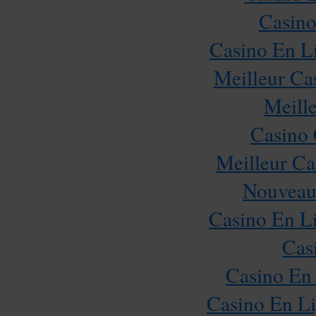
Casino
Casino En L
Meilleur Ca
Meill
Casino 
Meilleur Ca
Nouveau
Casino En Li
Cas
Casino En 
Casino En Li