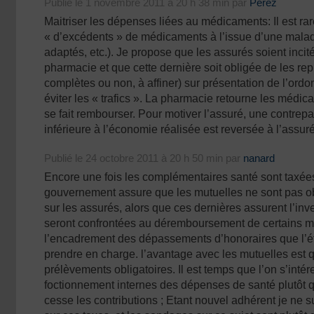
Publié le 1 novembre 2011 à 20 h 38 min par
Perez
Maitriser les dépenses liées au médicaments: Il est ra
« d’excédents » de médicaments à l’issue d’une mala
adaptés, etc.). Je propose que les assurés soient incit
pharmacie et que cette dernière soit obligée de les rep
complètes ou non, à affiner) sur présentation de l’ordo
éviter les « trafics ». La pharmacie retourne les médic
se fait rembourser. Pour motiver l’assuré, une contrepar
inférieure à l’économie réalisée est reversée à l’assuré
Publié le 24 octobre 2011 à 20 h 50 min par
nanard
Encore une fois les complémentaires santé sont taxées
gouvernement assure que les mutuelles ne sont pas ob
sur les assurés, alors que ces dernières assurent l’inve
seront confrontées au déremboursement de certains m
l’encadrement des dépassements d’honoraires que l’ét
prendre en charge. l’avantage avec les mutuelles est 
prélèvements obligatoires. Il est temps que l’on s’inté
foctionnement internes des dépenses de santé plutôt
cesse les contributions ; Etant nouvel adhérent je ne s