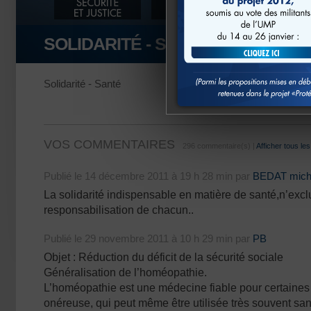
SOLIDARITÉ - SANTÉ
Solidarité - Santé
VOS COMMENTAIRES
296 commentaire(s) |
Afficher tous l
Publié le 14 décembre 2011 à 19 h 28 min par
BEDAT mich
La solidarité indispensable en matière de santé,n’excl
responsabilisation de chacun..
Publié le 29 novembre 2011 à 10 h 29 min par
PB
Objet : Réduction du déficit de la sécurité sociale
Généralisation de l’homéopathie.
L’homéopathie est une médecine fiable pour certaines
onéreuse, qui peut même être utilisée très souvent sa