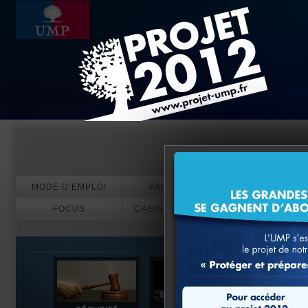
Evénements
MODE D’EMPLOI
PARTICIPEZ
FOCUS
CASINO EN LIGNE
PARIS SPORT
CRYPTO