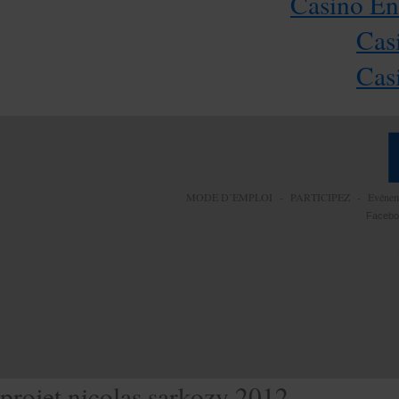
Casino En
Cas
Cas
MODE D’EMPLOI
-
PARTICIPEZ
-
Evéne
Facebo
projet nicolas sarkozy 2012