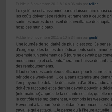
Publié le 6 novembre 2011 à 14 h 36 min par
reiller
Le système est aussi miné par un laisser faire quasi com
les coûts doivent étre réduits, et ramenés à ceux du priv
sortir les maires du conseil de surveillance des hopita
hospices municipaux.
Publié le 6 novembre 2011 à 10 h 34 min par
gentili
Une journée de solidarité de plus, c’est trop. Je pense q
d’exiger que les boites de médicaments soit diminuées
(exemple :un traitement de 5 jours ne devrait pas conte
médicaments) et cela entraînera une baisse de tarif …
des remboursements.
Il faut créer des contrôleurs efficaces pour les arrêts
période de week-end …,cela sans attendre une dema
l’employeur. Le délai de déclaration d’arrêt maladie a
doit être raccourci et ce dernier devrait pouvoir le déc
(informatique) auprés de la sécurité sociale, qui elle
le contrôle trés rapidement et, y compris les weekend et
Revenant à la Journée de solidarité annoncée, c’est to
travaille qui est taxé….Je pense qu’à l’heure actuelle , i