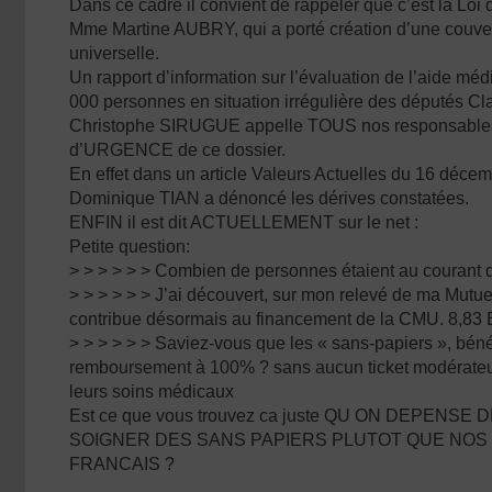
Dans ce cadre il convient de rappeler que c’est la Loi d
Mme Martine AUBRY, qui a porté création d’une couve
universelle.
Un rapport d’information sur l’évaluation de l’aide méd
000 personnes en situation irrégulière des députés
Christophe SIRUGUE appelle TOUS nos responsables 
d’URGENCE de ce dossier.
En effet dans un article Valeurs Actuelles du 16 déce
Dominique TIAN a dénoncé les dérives constatées.
ENFIN il est dit ACTUELLEMENT sur le net :
Petite question:
> > > > > > Combien de personnes étaient au courant 
> > > > > > J’ai découvert, sur mon relevé de ma Mutue
contribue désormais au financement de la CMU. 8,83
> > > > > > Saviez-vous que les « sans-papiers », béné
remboursement à 100% ? sans aucun ticket modérateu
leurs soins médicaux
Est ce que vous trouvez ca juste QU ON DEPENS
SOIGNER DES SANS PAPIERS PLUTOT QUE NOS
FRANCAIS ?