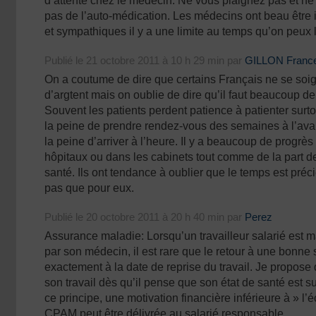
d’attente chez le médecin. Ne vous plaignez pas et ne
pas de l’auto-médication. Les médecins ont beau être i
et sympathiques il y a une limite au temps qu’on peux 
Publié le 21 octobre 2011 à 10 h 29 min par
GILLON Franc
On a coutume de dire que certains Français ne se soig
d’argtent mais on oublie de dire qu’il faut beaucoup de 
Souvent les patients perdent patience à patienter surto
la peine de prendre rendez-vous des semaines à l’avan
la peine d’arriver à l’heure. Il y a beaucoup de progrès 
hôpitaux ou dans les cabinets tout comme de la part d
santé. Ils ont tendance à oublier que le temps est préc
pas que pour eux.
Publié le 20 octobre 2011 à 20 h 40 min par
Perez
Assurance maladie: Lorsqu’un travailleur salarié est ma
par son médecin, il est rare que le retour à une bonne
exactement à la date de reprise du travail. Je propose 
son travail dès qu’il pense que son état de santé est su
ce principe, une motivation financière inférieure à » l’é
CPAM peut être délivrée au salarié responsable.