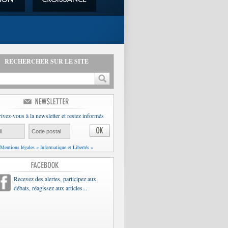
RECHERCHER SUR LE SITE
rivez-vous à la newsletter et restez informés
Mentions légales « Informatique et Libertés »
Recevez des alertes, participez aux
débats, réagissez aux articles...