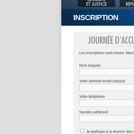
INSCRIPTION
Les inscriptions sont closes. Merc
Nom (requis)
Votre adresse email (requis)
Votre téléphone
Numéro adhérent
Je participe à la réunion de