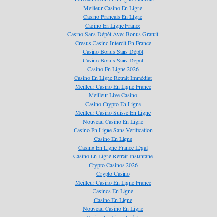
Meilleur Casino En Ligne
Casino Francais En Ligne
Casino En Ligne France
Casino Sans Dépôt Avec Bonus Gratuit
Cresus Casino Interdit En France
Casino Bonus Sans Dépôt
Casino Bonus Sans Depot
Casino En Ligne 2026
Casino En Ligne Retrait Immédiat
Meilleur Casino En Ligne France
Meilleur Live Casino
Casino Crypto En Ligne
Meilleur Casino Suisse En Ligne
Nouveau Casino En Ligne
Casino En Ligne Sans Verification
Casino En Ligne
Casino En Ligne France Légal
Casino En Ligne Retrait Instantané
Crypto Casinos 2026
Crypto Casino
Meilleur Casino En Ligne France
Casinos En Ligne
Casino En Ligne
Nouveau Casino En Ligne