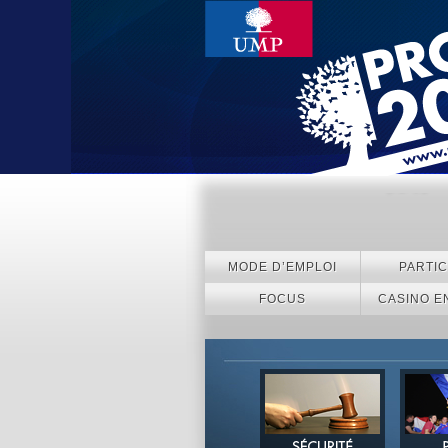
MODE D’EMPLOI
PARTIC
FOCUS
CASINO E