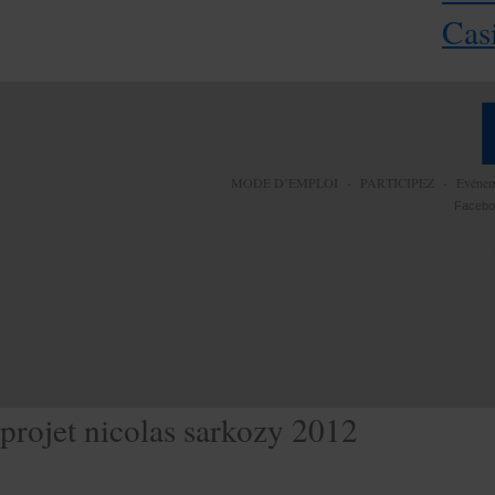
Cas
MODE D’EMPLOI
-
PARTICIPEZ
-
Evéne
Facebo
projet nicolas sarkozy 2012