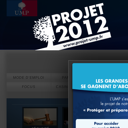
Evénements
MODE D’EMPLOI
PARTICIPEZ
FOCUS
CASINO EN LIGNE
PARIS SPORT
CRYPTO