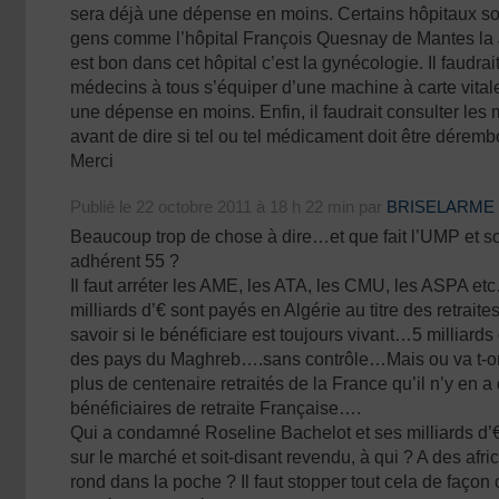
sera déjà une dépense en moins. Certains hôpitaux soi
gens comme l’hôpital François Quesnay de Mantes la J
est bon dans cet hôpital c’est la gynécologie. Il faudrai
médecins à tous s’équiper d’une machine à carte vitale
une dépense en moins. Enfin, il faudrait consulter les 
avant de dire si tel ou tel médicament doit être déremb
Merci
Publié le 22 octobre 2011 à 18 h 22 min par
BRISELARME
Beaucoup trop de chose à dire…et que fait l’UMP et s
adhérent 55 ?
Il faut arréter les AME, les ATA, les CMU, les ASPA et
milliards d’€ sont payés en Algérie au titre des retraite
savoir si le bénéficiare est toujours vivant…5 milliards
des pays du Maghreb….sans contrôle…Mais ou va t-on ?
plus de centenaire retraités de la France qu’il n’y en 
bénéficiaires de retraite Française….
Qui a condamné Roseline Bachelot et ses milliards d
sur le marché et soit-disant revendu, à qui ? A des afri
rond dans la poche ? Il faut stopper tout cela de façon