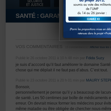
SANTÉ : GARANTIR À CHACUN L
VOS COMMENTAIRES
13 commentaire(s) |
Afficher tous les
Publié le 26 octobre 2011 à 10 h 48 min par
Fdida Suzy
je suis d’acccord qu’il faut améliorer le domaine Santé.
chose qui me déplait il ne faut pas d’abus. C’est tout.
Publié le 23 octobre 2011 à 20 h 01 min par
MAURY STEP
Bonsoir,
personnellement je pense qu’il y a beaucoup de lacu
de santé. Les 50 centimes par boîte de médicaments 
erreur. On devrait mieux former les médecins pour éviter
même maladie ou être obligée de chercher nous-même 