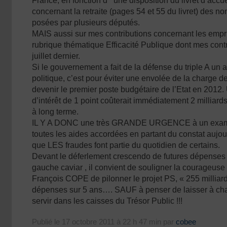
France, en fonction d ‘ une disposition du livret d’accu
concernant la retraite (pages 54 et 55 du livret) des 
posées par plusieurs députés.
MAIS aussi sur mes contributions concernant les empr
rubrique thématique Efficacité Publique dont mes contr
juillet dernier.
Si le gouvernement a fait de la défense du triple A un
politique, c’est pour éviter une envolée de la charge de
devenir le premier poste budgétaire de l’Etat en 2012
d’intérêt de 1 point coûterait immédiatement 2 milliards
à long terme.
IL Y A DONC une très GRANDE URGENCE à un examen 
toutes les aides accordées en partant du constat aujou
que LES fraudes font partie du quotidien de certains.
Devant le déferlement crescendo de futures dépenses 
gauche caviar , il convient de souligner la courageuse 
François COPE de pilonner le projet PS, « 255 milliar
dépenses sur 5 ans…. SAUF à penser de laisser à cha
servir dans les caisses du Trésor Public !!!
Publié le 17 octobre 2011 à 22 h 47 min par
cobee