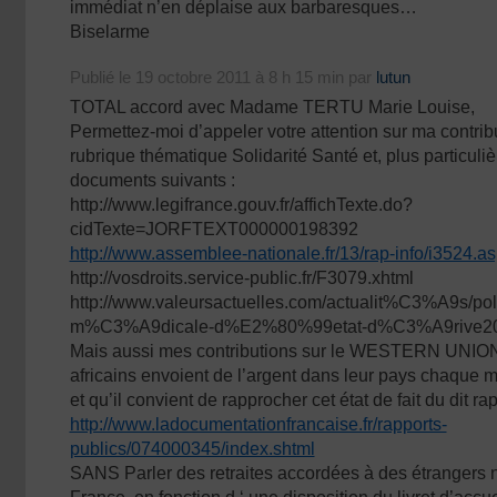
immédiat n’en déplaise aux barbaresques…
Biselarme
Publié le 19 octobre 2011 à 8 h 15 min par
lutun
TOTAL accord avec Madame TERTU Marie Louise,
Permettez-moi d’appeler votre attention sur ma contrib
rubrique thématique Solidarité Santé et, plus particuli
documents suivants :
http://www.legifrance.gouv.fr/affichTexte.do?
cidTexte=JORFTEXT000000198392
http://www.assemblee-nationale.fr/13/rap-info/i3524
http://vosdroits.service-public.fr/F3079.xhtml
http://www.valeursactuelles.com/actualit%C3%A9s/poli
m%C3%A9dicale-d%E2%80%99etat-d%C3%A9rive20
Mais aussi mes contributions sur le WESTERN UNION, 
africains envoient de l’argent dans leur pays chaque 
et qu’il convient de rapprocher cet état de fait du dit rap
http://www.ladocumentationfrancaise.fr/rapports-
publics/074000345/index.shtml
SANS Parler des retraites accordées à des étrangers n