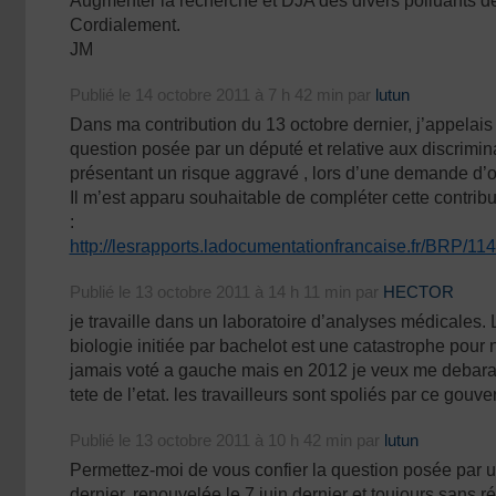
Augmenter la recherche et DJA des divers polluants de
Cordialement.
JM
Publié le 14 octobre 2011 à 7 h 42 min par
lutun
Dans ma contribution du 13 octobre dernier, j’appelais 
question posée par un député et relative aux discrimi
présentant un risque aggravé , lors d’une demande d’o
Il m’est apparu souhaitable de compléter cette contribu
:
http://lesrapports.ladocumentationfrancaise.fr/BRP/1
Publié le 13 octobre 2011 à 14 h 11 min par
HECTOR
je travaille dans un laboratoire d’analyses médicales. 
biologie initiée par bachelot est une catastrophe pour n
jamais voté a gauche mais en 2012 je veux me debara
tete de l’etat. les travailleurs sont spoliés par ce gou
Publié le 13 octobre 2011 à 10 h 42 min par
lutun
Permettez-moi de vous confier la question posée par u
dernier, renouvelée le 7 juin dernier et toujours sans r