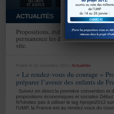
ACTUALITÉS
Propositions, événements, vidéos… r
permanence les dernières informations
site.
Publié le 22 novembre 2011
|
Actualités
« Le rendez-vous du courage » Pro
préparer l’avenir des enfants de Fr
Suivez en direct la première convention et
propositions économiques et sociales Début 
N’hésitez pas à utiliser le tag #projet2012 su
l’UMP, la France est au rendez-vous du cour
…