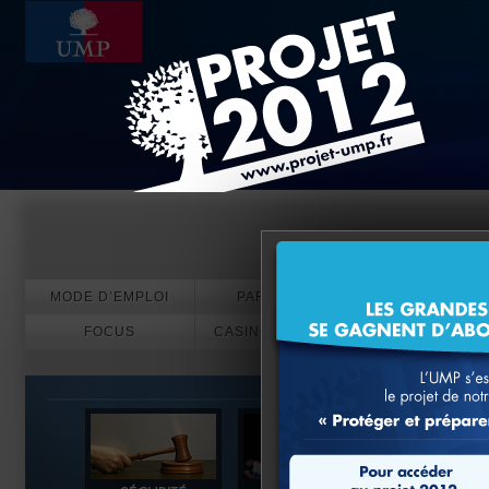
Evénements
MODE D’EMPLOI
PARTICIPEZ
FOCUS
CASINO EN LIGNE
PARIS SPORT
CRYPTO