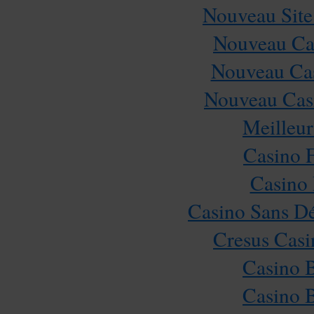
Nouveau Site
Nouveau Cas
Nouveau Cas
Nouveau Casi
Meilleur
Casino 
Casino 
Casino Sans Dé
Cresus Casi
Casino 
Casino 