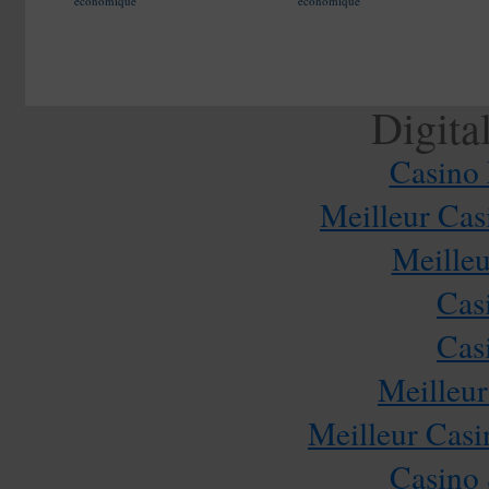
économique
économique
Digita
Casino 
Meilleur Cas
Meilleu
Cas
Cas
Meilleur
Meilleur Casi
Casino