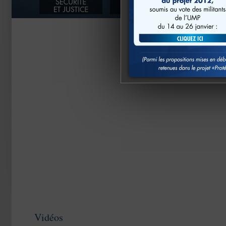
Vidéos