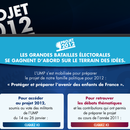
Evénements
IPEZ
ACTUALITÉS
V
N LIGNE
PARIS SPORTIF
COMPARATEUR
MEILLEU
CRYPTO
BOOKMAKER HORS
L
ARJEL