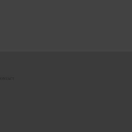
CONTACT