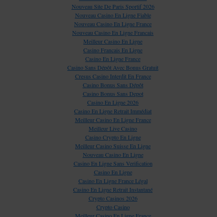
Nouveau Site De Paris Sportif 2026
Nouveau Casino En Ligne Fiable
Nouveau Casino En Ligne France
Nouveau Casino En Ligne Francais
Meilleur Casino En Ligne
Casino Francais En Ligne
Casino En Ligne France
Casino Sans Dépôt Avec Bonus Gratuit
Cresus Casino Interdit En France
Casino Bonus Sans Dépôt
Casino Bonus Sans Depot
Casino En Ligne 2026
Casino En Ligne Retrait Immédiat
Meilleur Casino En Ligne France
Meilleur Live Casino
Casino Crypto En Ligne
Meilleur Casino Suisse En Ligne
Nouveau Casino En Ligne
Casino En Ligne Sans Verification
Casino En Ligne
Casino En Ligne France Légal
Casino En Ligne Retrait Instantané
Crypto Casinos 2026
Crypto Casino
Meilleur Casino En Ligne France