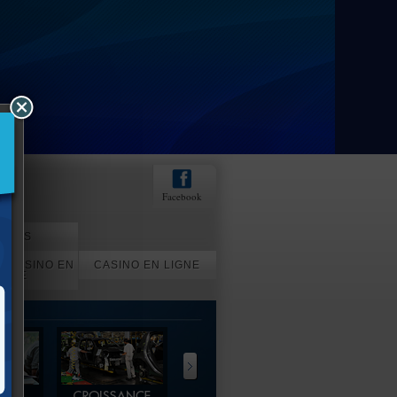
Facebook
IDÉOS
R CASINO EN
CASINO EN LIGNE
IGNE