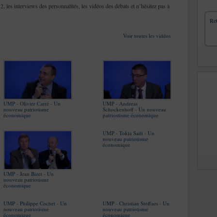
, les interviews des personnalités, les vidéos des débats et n’hésitez pas à
Ret
Voir toutes les vidéos
UMP - Olivier Carré - Un
UMP - Andreas
nouveau patriotisme
Schockenhoff - Un nouveau
économique
patriostisme économique
UMP - Tokia Saïfi - Un
nouveau patriotisme
économique
UMP - Jean Bizet - Un
nouveau patriotisme
économique
UMP - Philippe Cochet - Un
UMP - Christian Stoffaes - Un
nouveau patriotisme
nouveau patriotisme
économique
économique