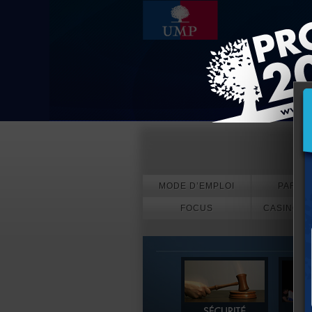
MODE D’EMPLOI
PARTIC
FOCUS
CASINO E