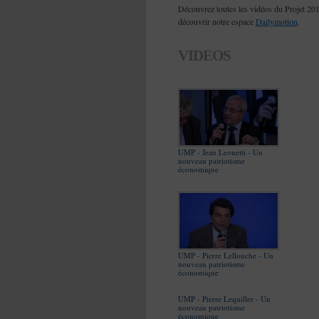
Découvrez toutes les vidéos du Projet 2012
découvrir notre espace
Dailymotion
.
VIDEOS
UMP - Jean Leonetti - Un
nouveau patriotisme
économique
UMP - Pierre Lellouche - Un
nouveau patriotisme
économique
UMP - Pierre Lequiller - Un
nouveau patriotisme
économique