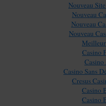
Nouveau Site
Nouveau Cas
Nouveau Cas
Nouveau Casi
Meilleur
Casino 
Casino 
Casino Sans Dé
Cresus Casi
Casino 
Casino 