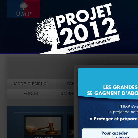
Evénements
MODE D’EMPLOI
PARTICIPEZ
FOCUS
CASINO EN LIGNE
PARIS SPORT
CRYPTO