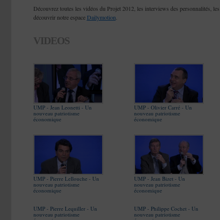
Découvrez toutes les vidéos du Projet 2012, les interviews des personnalités, les
découvrir notre espace
Dailymotion
.
VIDEOS
UMP - Jean Leonetti - Un
UMP - Olivier Carré - Un
nouveau patriotisme
nouveau patriotisme
économique
économique
UMP - Pierre Lellouche - Un
UMP - Jean Bizet - Un
nouveau patriotisme
nouveau patriotisme
économique
économique
UMP - Pierre Lequiller - Un
UMP - Philippe Cochet - Un
nouveau patriotisme
nouveau patriotisme