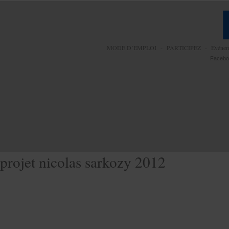
MODE D’EMPLOI
-
PARTICIPEZ
-
Evéne
Facebo
projet nicolas sarkozy 2012