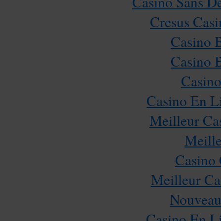
Casino Sans Dé
Cresus Casi
Casino 
Casino 
Casino
Casino En L
Meilleur Ca
Meill
Casino 
Meilleur Ca
Nouveau
Casino En Li