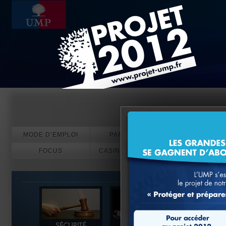
Evénements
MODE D’EMPLOI
PARTICIPEZ
FOCUS
CASINO EN LIGNE
PARIS SPORT
CRYPTO