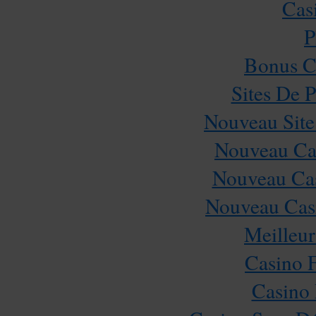
Cas
P
Bonus C
Sites De P
Nouveau Site
Nouveau Cas
Nouveau Cas
Nouveau Casi
Meilleur
Casino 
Casino 