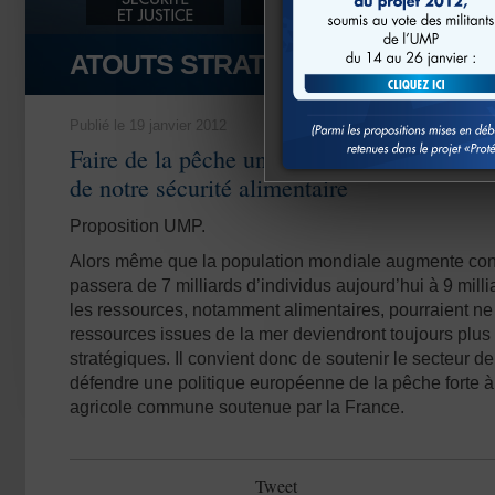
ATOUTS STRATÉGIQUES
Publié le 19 janvier 2012
Faire de la pêche un atout de notre indépen
de notre sécurité alimentaire
Proposition UMP.
Alors même que la population mondiale augmente cont
passera de 7 milliards d’individus aujourd’hui à 9 mill
les ressources, notamment alimentaires, pourraient ne p
ressources issues de la mer deviendront toujours plus 
stratégiques. Il convient donc de soutenir le secteur de
défendre une politique européenne de la pêche forte à 
agricole commune soutenue par la France.
Tweet