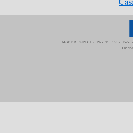
Cas
MODE D’EMPLOI
-
PARTICIPEZ
-
Evéne
Facebo